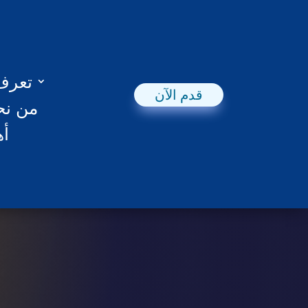
تعرف 
قدم الآن
من نح
أه